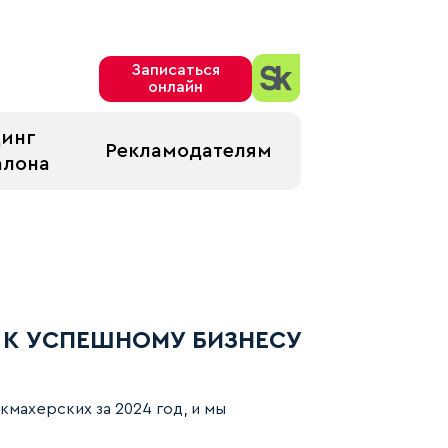
Записаться
онлайн
динг
Рекламодателям
алона
 К УСПЕШНОМУ БИЗНЕСУ
 2025 году
кмахерских за 2024 год, и мы