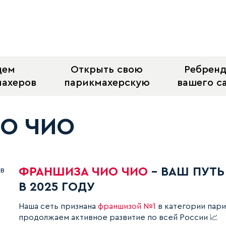
щем
Открыть свою
Ребрен
махеров
парикмахерскую
вашего с
О ЧИО
новостей парикмахерской ЧИО ЧИО
ФРАНШИЗА ЧИО ЧИО
- ВАШ ПУТЬ
В 2025 ГОДУ
Одна из самых прибыльных франшиз в России 2024
Наша сеть признана
франшизой №1
в категории пари
продолжаем активное развитие по всей России 📈