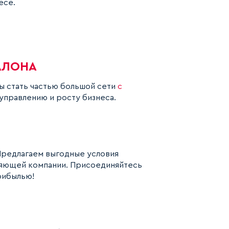
есе.
АЛОНА
бы стать частью большой сети
с
 управлению и росту бизнеса.
Предлагаем выгодные условия
яющей компании. Присоединяйтесь
рибылью!