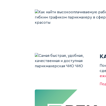
К
Пои
сде
еж
Под