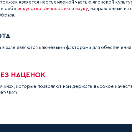
стрижек является неотъемлемой частью японской культур
 в себе
искусство, философию и науку
, направленный на
образа.
ОТА
а в зале являются ключевыми факторами для обеспечени
БЕЗ НАЦЕНОК
ричинах, которые позволяют нам держать высокое качеств
ИО ЧИО.