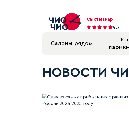
Сыктывкар
4.7
И
Салоны рядом
парик
НОВОСТИ ЧИ
Блог, статьи и список 